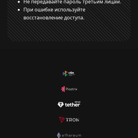
Не передавайте пароль третьим лицам.
При ошибке используйте
восстановление доступа.