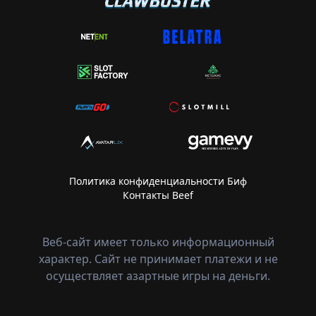
Политика конфиденциальности Биф
Контакты Beef
Веб-сайт имеет только информационный
характер. Сайт не принимает платежи и не
осуществляет азартные игры на деньги.