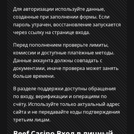
Для авторизации используйте данные,
созданные при заполнении формы. Если
пароль утрачен, восстановление запускается
через ссылку на странице входа.
Перед пополнением проверьте лимиты,
комиссии и доступные платёжные методы.
Данные аккаунта должны совпадать с
документами, иначе проверка может занять
больше времени.
В разделе поддержки доступны обращения
по входу, верификации и операциям по
счёту. Используйте только актуальный адрес
сайта и не передавайте коды подтверждения
третьим лицам.
Beef Casino Вход в личный