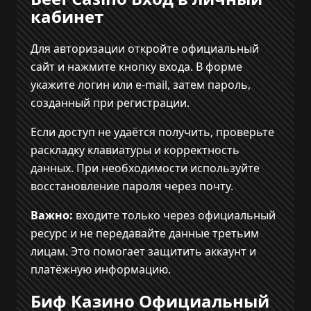
кабинет
Для авторизации откройте официальный
сайт и нажмите кнопку входа. В форме
укажите логин или e-mail, затем пароль,
созданный при регистрации.
Если доступ не удаётся получить, проверьте
раскладку клавиатуры и корректность
данных. При необходимости используйте
восстановление пароля через почту.
Важно:
входите только через официальный
ресурс и не передавайте данные третьим
лицам. Это помогает защитить аккаунт и
платёжную информацию.
Биф Казино Официальный